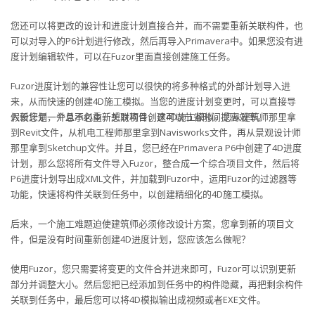
您还可以将更改的设计和进度计划直接合并，而不需要重新关联构件，也
可以对导入的P6计划进行修改，然后再导入Primavera中。如果您没有进
度计划编辑软件，可以在Fuzor里面直接创建施工任务。
Fuzor进度计划的兼容性让您可以很快的将多种格式的外部计划导入进
来，从而快速的创建4D施工模拟。当您的进度计划变更时，可以直接导
入新计划，并且不必重新关联构件，这可以节省时间提高效率。
假设您是一个总承包商，想对项目创建4D施工模拟。您从建筑师那里拿
到Revit文件，从机电工程师那里拿到Navisworks文件，再从景观设计师
那里拿到Sketchup文件。并且，您已经在Primavera P6中创建了4D进度
计划，那么您将所有文件导入Fuzor，整合成一个综合项目文件，然后将
P6进度计划导出成XML文件，并加载到Fuzor中，运用Fuzor的过滤器等
功能，快速将构件关联到任务中，以创建精细化的4D施工模拟。
后来，一个施工难题迫使建筑师必须修改设计方案，您拿到新的项目文
件，但是没有时间重新创建4D进度计划，您应该怎么做呢？
使用Fuzor，您只需要将变更的文件合并进来即可，Fuzor可以识别更新
部分并调整大小。然后您把已经添加到任务中的构件隐藏，再把剩余构件
关联到任务中，最后您可以将4D模拟输出成视频或者EXE文件。