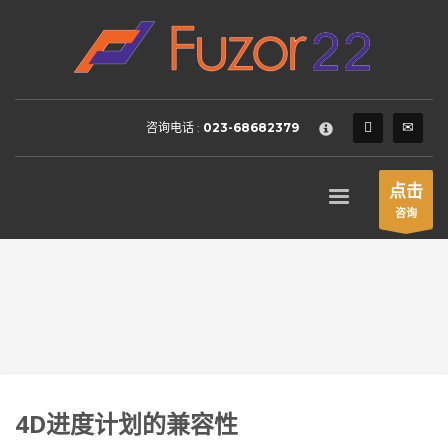
HOW TO SHOP
×
1
Login or create new account.
2
Review your order.
咨询电话 :
023-68682379
3
Payment &
FREE
shipment
If you still have problems, please let us know, by sending an
点击
email to support@website.com . Thank you!
咨询
SHOWROOM HOURS
Mon-Fri 9:00AM - 6:00AM
Sat - 9:00AM-5:00PM
Sundays by appointment only!
4D进度计划的兼容性