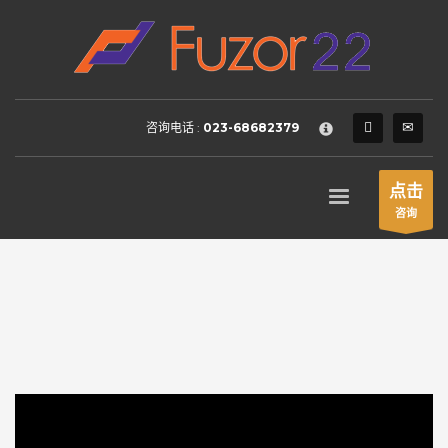
HOW TO SHOP
×
1
Login or create new account.
2
Review your order.
咨询电话 :
023-68682379
3
Payment &
FREE
shipment
If you still have problems, please let us know, by sending an
点击
email to support@website.com . Thank you!
咨询
SHOWROOM HOURS
Mon-Fri 9:00AM - 6:00AM
Sat - 9:00AM-5:00PM
Sundays by appointment only!