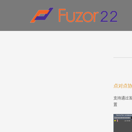
HOW TO SHOP
1
2
Login or create new account.
R
If you still have problems, please let us know, by sen
点对点
支持通过
置