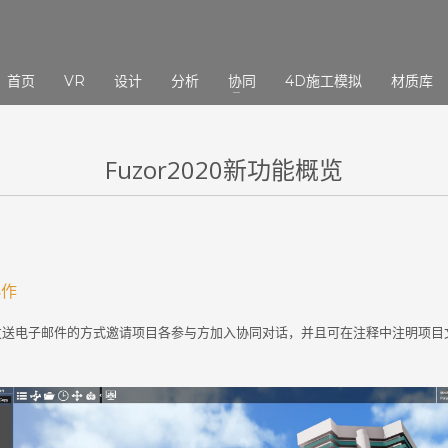
3
eview your order.
Payment &
FREE
shipmen
首页
VR
设计
分析
协同
4D施工模拟
材质库
ding an email to support@website.com . Thank you!
Fuzor2020新功能概览
协作
发送电子邮件的方式邀请项目各参与方加入协同对话，并且可在注释中注明项目