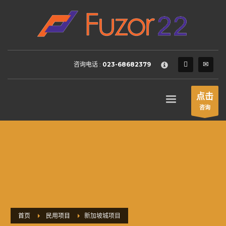
HOW TO SHOP
×
1
Login or create new account.
2
Review your order.
咨询电话 :
023-68682379
3
Payment &
FREE
shipment
If you still have problems, please let us know, by sending an
点击
email to support@website.com . Thank you!
咨询
SHOWROOM HOURS
Mon-Fri 9:00AM - 6:00AM
Sat - 9:00AM-5:00PM
Sundays by appointment only!
首页
民用项目
新加坡城项目