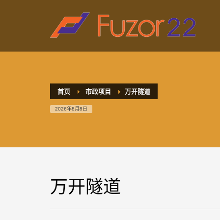
HOW TO SHOP
1
2
Login or create new account.
R
If you still have problems, please let us know, by sen
首页
市政项目
万开隧道
2026年8月8日
万开隧道