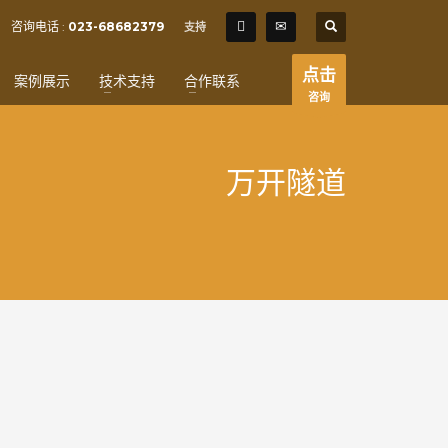
SHOWROOM HOURS
咨询电话 :
023-68682379
支持
×
Mon-Fri 9:00AM - 6:00AM
t
点击
案例展示
技术支持
合作联系
Sat - 9:00AM-5:00PM
咨询
Sundays by appointment only!
万开隧道