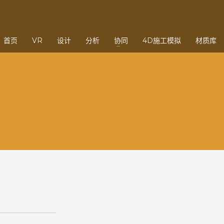
3
eview your order.
Payment &
FREE
shipmen
首页
VR
设计
分析
协同
4D施工模拟
材质库
ding an email to support@website.com . Thank you!