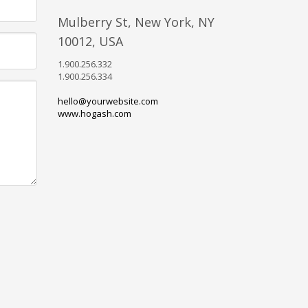
Mulberry St, New York, NY
10012, USA
1.900.256.332
1.900.256.334
hello@yourwebsite.com
www.hogash.com