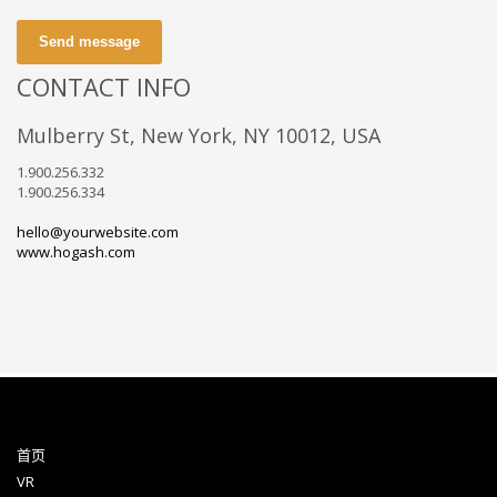
Send message
CONTACT INFO
Mulberry St, New York, NY 10012, USA
1.900.256.332
1.900.256.334
hello@yourwebsite.com
www.hogash.com
首页
VR