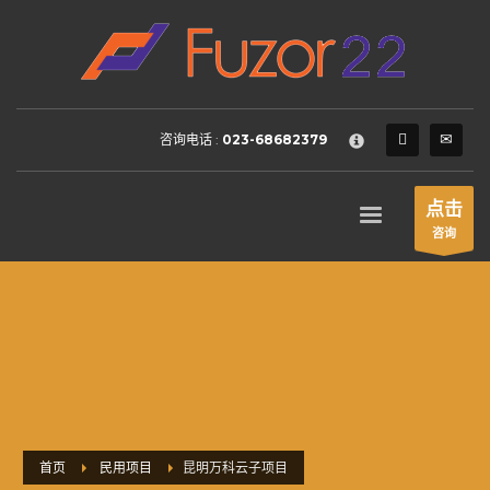
HOW TO SHOP
×
1
Login or create new account.
2
Review your order.
咨询电话 :
023-68682379
3
Payment &
FREE
shipment
If you still have problems, please let us know, by sending an
点击
email to support@website.com . Thank you!
咨询
SHOWROOM HOURS
Mon-Fri 9:00AM - 6:00AM
Sat - 9:00AM-5:00PM
Sundays by appointment only!
首页
民用项目
昆明万科云子项目