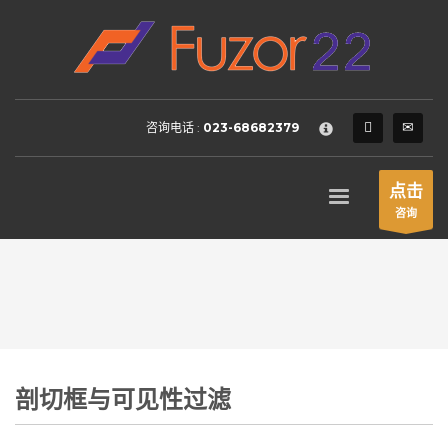
HOW TO SHOP
×
1
Login or create new account.
2
Review your order.
咨询电话 :
023-68682379
3
Payment &
FREE
shipment
If you still have problems, please let us know, by sending an
点击
email to support@website.com . Thank you!
咨询
SHOWROOM HOURS
Mon-Fri 9:00AM - 6:00AM
Sat - 9:00AM-5:00PM
Sundays by appointment only!
剖切框与可见性过滤