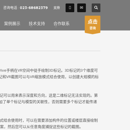
SHOWROOM HOURS
咨询电话 :
023-68682379
支持
×
Mon-Fri 9:00AM - 6:00AM
t
点击
案例展示
技术支持
合作联系
Sat - 9:00AM-5:00PM
咨询
Sundays by appointment only!
HTC Vive手柄在VR空间中徒手绘制3D标记。3D标记的3个维度可
记和VR截图可以与VR缩放模式结合使用，以创建大规模的标
标记可以用来表示深度和方向，这是二维标记无法实现的。第
增加了单个标记与模型的关联性，否则需要多个标记才能传递
模式结合使用时，可以在需要添加构件的位置或楼层直接绘制
改方案，然后您可以从任意角度捕捉这些标记的截图。