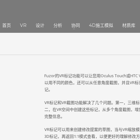
3
eview your order.
Payment &
FREE
shipmen
首页
VR
设计
分析
协同
4D施工模拟
材质库
ding an email to support@website.com . Thank you!
Fuzor的VR标记功能可以让您用Oculus Touch或
以用不同的颜色，还可以从任意角度截图，并且VR标
记。
VR标记和VR截图功能解决了几个问题。第一，三维
二，在VR空间中创建这些标记，从多个角度截图，
完整信息。
VR标记可以用来创建修改提案的草图，当与VR缩放
3D标记，再返回1:1模式查看，以便更好的理解修