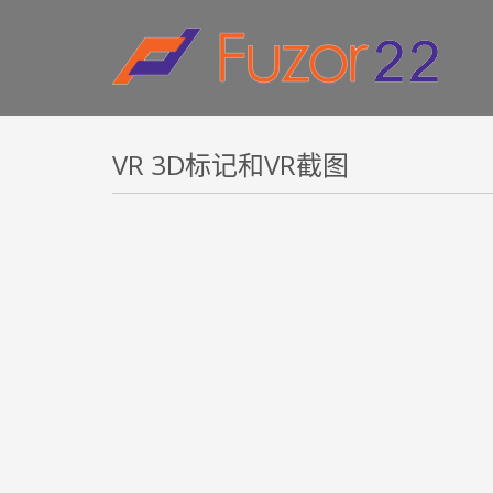
HOW TO SHOP
1
2
Login or create new account.
R
If you still have problems, please let us know, by sen
VR 3D标记和VR截图