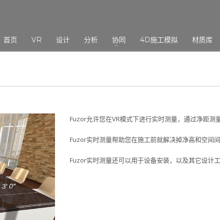
3
eview your order.
Payment &
FREE
shipmen
首页
VR
设计
分析
协同
4D施工模拟
材质库
ding an email to support@website.com . Thank you!
Fuzor允许您在VR模式下进行实时测量，通过净距
Fuzor实时测量帮助您在施工前就解决掉净高和空
Fuzor实时测量还可以用于设备安装，以及其它设计