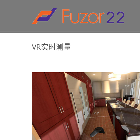
HOW TO SHOP
1
2
Login or create new account.
R
If you still have problems, please let us know, by sen
VR实时测量