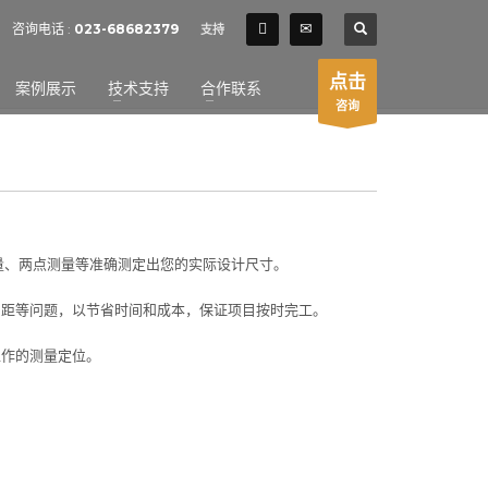
SHOWROOM HOURS
咨询电话 :
023-68682379
支持
×
Mon-Fri 9:00AM - 6:00AM
t
点击
案例展示
技术支持
合作联系
Sat - 9:00AM-5:00PM
咨询
Sundays by appointment only!
测量、两点测量等准确测定出您的实际设计尺寸。
间间距等问题，以节省时间和成本，保证项目按时完工。
工作的测量定位。