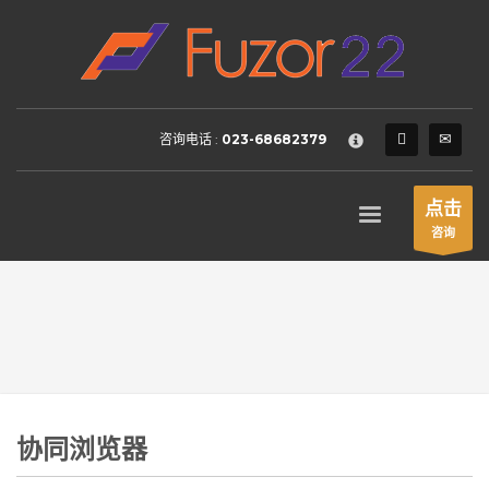
HOW TO SHOP
×
1
Login or create new account.
2
Review your order.
咨询电话 :
023-68682379
3
Payment &
FREE
shipment
If you still have problems, please let us know, by sending an
点击
email to support@website.com . Thank you!
咨询
SHOWROOM HOURS
Mon-Fri 9:00AM - 6:00AM
Sat - 9:00AM-5:00PM
Sundays by appointment only!
协同浏览器