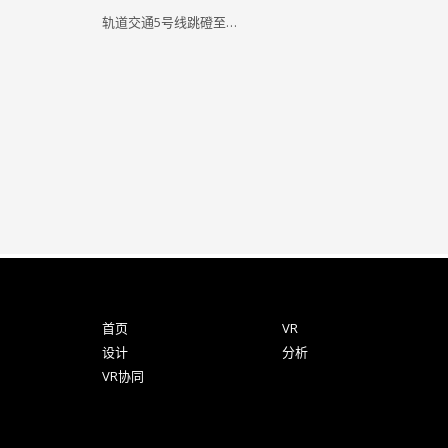
轨道交通5号线跳磴至…
首页
VR
设计
分析
VR协同