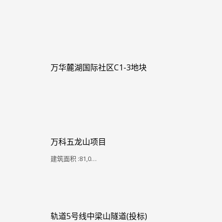
万华麓湖国际社区C1-3地块
万科五龙山项目
建筑面积 :81,0…
轨道5号线中梁山隧道(投标)