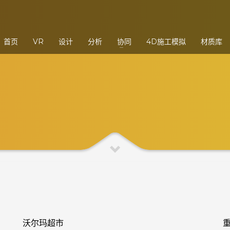
3
eview your order.
Payment &
FREE
shipmen
首页
VR
设计
分析
协同
4D施工模拟
材质库
ding an email to support@website.com . Thank you!
沃尔玛超市