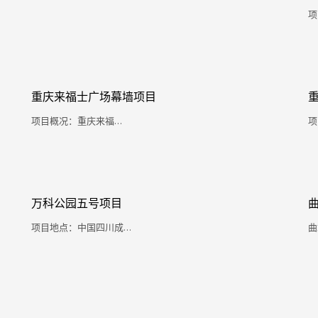
项
重庆来福士广场幕墙项目
​项目概况：重庆来福…
项
万科公园五号项目
项目地点：中国四川成…
曲