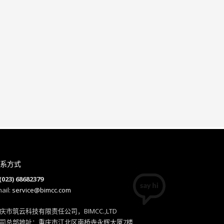
系方式
(023) 68682379
ail:
service@bimcc.com
庆市筑云科技有限责任公司，BIMCC.,LTD
司总部地址：重庆市江北区南桥寺永辉大厦7楼