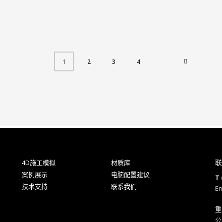
2
3
4
1
联
4D施工模拟
材质库
案例展示
电脑配置建议
T 
技术支持
联系我们
Em
重
公