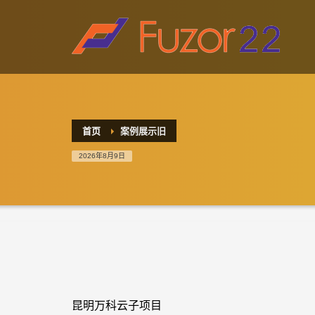
HOW TO SHOP
1
2
Login or create new account.
R
If you still have problems, please let us know, by sen
首页
案例展示旧
2026年8月9日
昆明万科云子项目