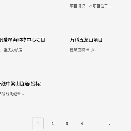
项目概况：本项目位于…
帆爱琴海购物中心项目
万科五龙山项目
：重庆力帆爱…
建筑面积 :81,0…
号线中梁山隧道(投标)
5号线跳磴至…
2
3
4
1