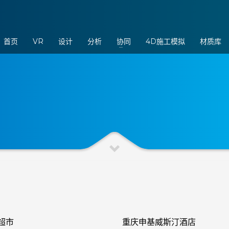
3
eview your order.
Payment &
FREE
shipmen
首页
VR
设计
分析
协同
4D施工模拟
材质库
ding an email to support@website.com . Thank you!
超市
重庆申基威斯汀酒店