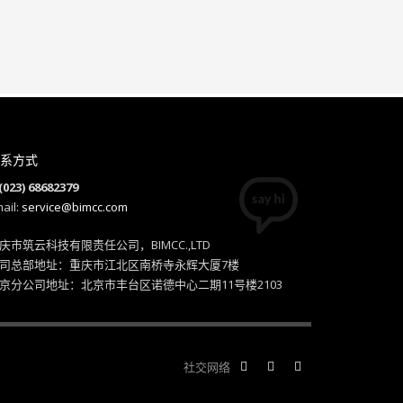
系方式
(023) 68682379
ail:
service@bimcc.com
庆市筑云科技有限责任公司，BIMCC.,LTD
司总部地址：重庆市江北区南桥寺永辉大厦7楼
京分公司地址：北京市丰台区诺德中心二期11号楼2103
社交网络