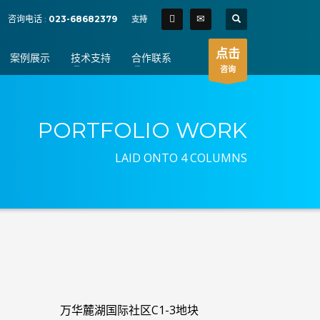
SHOWROOM HOURS
咨询电话 :
023-68682379
支持
×
Mon-Fri 9:00AM - 6:00AM
t
点击
案例展示
技术支持
合作联系
Sat - 9:00AM-5:00PM
咨询
Sundays by appointment only!
PORTFOLIO WORK
LAID ONTO 4 COLUMNS
万华麓湖国际社区C1-3地块