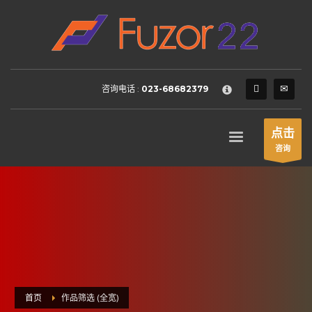
HOW TO SHOP
×
1
Login or create new account.
2
Review your order.
咨询电话 :
023-68682379
3
Payment &
FREE
shipment
If you still have problems, please let us know, by sending an
点击
email to support@website.com . Thank you!
咨询
SHOWROOM HOURS
Mon-Fri 9:00AM - 6:00AM
Sat - 9:00AM-5:00PM
Sundays by appointment only!
首页
作品筛选 (全宽)