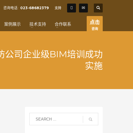
SHOWROOM HOURS
咨询电话 :
023-68682379
支持
×
Mon-Fri 9:00AM - 6:00AM
t
点击
案例展示
技术支持
合作联系
Sat - 9:00AM-5:00PM
咨询
Sundays by appointment only!
防公司企业级BIM培训成功
实施