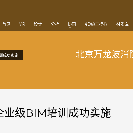
3
eview your order.
Payment &
FREE
shipmen
首页
VR
设计
分析
协同
4D施工模拟
材质库
ding an email to support@website.com . Thank you!
北京万龙波消
训成功实施
业级BIM培训成功实施