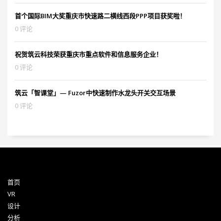
首个国际BIM大奖重庆市快速路二横线西段PPP项目获奖啦！
0 评论
祝贺筑云科技荣获重庆市重点软件和信息服务企业！
0 评论
筑云「智课堂」— Fuzor中快速制作水龙头开关交互场景
0 评论
首页
VR
设计
分析