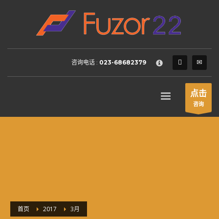
HOW TO SHOP
×
1
Login or create new account.
2
Review your order.
咨询电话 :
023-68682379
3
Payment &
FREE
shipment
If you still have problems, please let us know, by sending an
点击
email to support@website.com . Thank you!
咨询
SHOWROOM HOURS
Mon-Fri 9:00AM - 6:00AM
Sat - 9:00AM-5:00PM
Sundays by appointment only!
首页
2017
3月