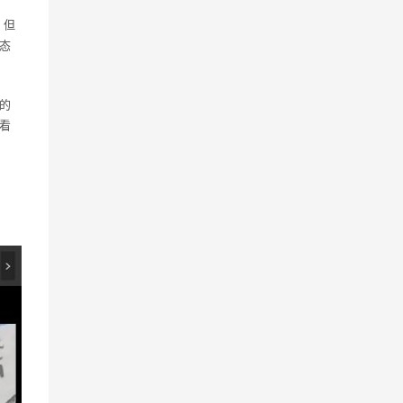
，但
态
的
看