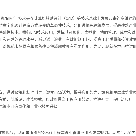
ing，以下简称“BIM”）技术是在计算机辅助设计（CAD）等技术基础上发展起来的多维建
维数字化设计建造方式转变的革命性技术，是促进绿色建筑发展、提高建筑产
基础性技术。推行BIM技术应用，发挥其可视化、虚拟化、协同管理、成本和进
工和运营的管理水平，减少返工浪费，有效缩短工期，提高工程质量和投资效
，对规范市场秩序和预防建设领域腐败具有重要作用。为此，现就在本市推进BI
，通过政策和标准引导，激发市场活力，提升应用能力，培育和发展建筑业
管方式，创新设计建造模式，以政府投资工程应用带动，推进社会工程广泛应用
现建筑业向信息化和工业化转型升级。
展现状，制定本市BIM技术在工程建设和管理应用的发展规划。以试点示范为