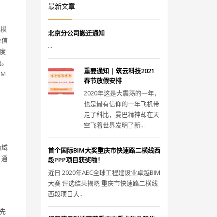
最新文章
筑模
北京分公司搬迁通知
业信
...
度
益。
重要通知 | 筑云科技2021
M
春节放假安排
2020年这是大震荡的一年，
也是最有信仰的一年飞机带
走了科比，曼巴精神却在天
空飞着世界发明了新...
领域
首个国际BIM大奖重庆市快速路二横线西
。通
段PPP项目获奖啦！
近日 2020年AEC全球工程建设业卓越BIM
大赛 评选结果揭晓 重庆市快速路二横线
西段项目大...
先