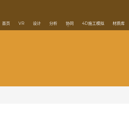
3
eview your order.
Payment &
FREE
shipmen
首页
VR
设计
分析
协同
4D施工模拟
材质库
ding an email to support@website.com . Thank you!