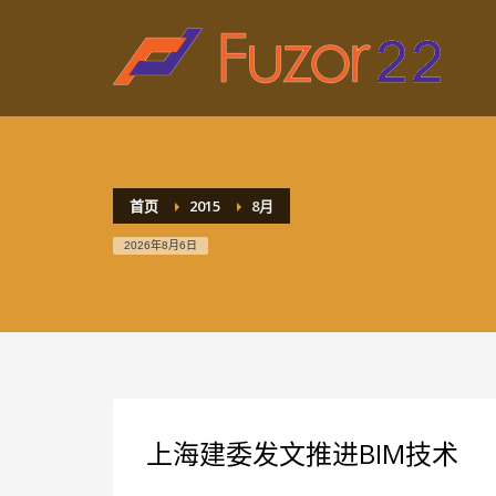
HOW TO SHOP
1
2
Login or create new account.
R
If you still have problems, please let us know, by sen
首页
2015
8月
2026年8月6日
上海建委发文推进BIM技术