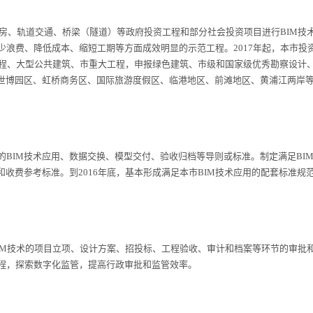
房、轨道交通、桥梁（隧道）等政府投资工程和部分社会投资项目进行BIM技
浪费、降低成本、缩短工期等方面成效明显的示范工程。2017年起，本市投
工程、大型公共建筑、市重大工程，申报绿色建筑、市级和国家级优秀勘察设计
；世博园区、虹桥商务区、国际旅游度假区、临港地区、前滩地区、黄浦江两岸
IM技术应用、数据交换、模型交付、验收归档等导则或标准。制定满足BI
和收费参考标准。到2016年底，基本形成满足本市BIM技术应用的配套标准规
IM技术的项目立项、设计方案、招投标、工程验收、审计和档案等环节的审批
程，探索数字化监管，提高行政审批和监管效率。