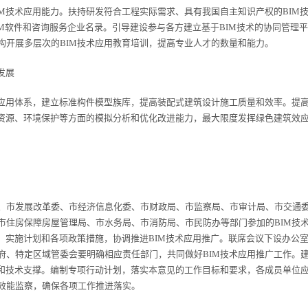
技术应用能力。扶持研发符合工程实际需求、具有我国自主知识产权的BIM
IM软件和咨询服务企业名录。引导建设参与各方建立基于BIM技术的协同管理平
构开展多层次的BIM技术应用教育培训，提高专业人才的数量和能力。
发展
应用体系，建立标准构件模型族库，提高装配式建筑设计施工质量和效率。提
约资源、环境保护等方面的模拟分析和优化改进能力，最大限度发挥绿色建筑效
市发展改革委、市经济信息化委、市财政局、市监察局、市审计局、市交通
市住房保障房屋管理局、市水务局、市消防局、市民防办等部门参加的BIM技
、实施计划和各项政策措施，协调推进BIM技术应用推广。联席会议下设办公
府、特定区域管委会要明确相应责任部门，共同做好BIM技术应用推广工作。
证和技术支撑。编制专项行动计划，落实本意见的工作目标和要求，各成员单位
效能监察，确保各项工作推进落实。