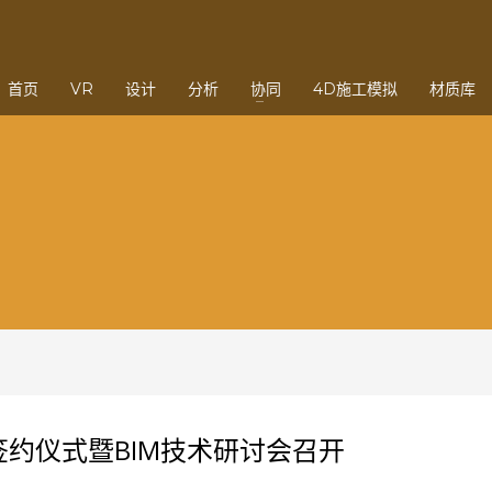
3
eview your order.
Payment &
FREE
shipmen
首页
VR
设计
分析
协同
4D施工模拟
材质库
ding an email to support@website.com . Thank you!
签约仪式暨BIM技术研讨会召开