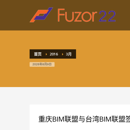
HOW TO SHOP
1
2
Login or create new account.
R
If you still have problems, please let us know, by sen
首页
2016
3月
2026年8月9日
重庆BIM联盟与台湾BIM联盟