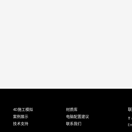
联
4D施工模拟
材质库
案例展示
电脑配置建议
T 
技术支持
联系我们
Em