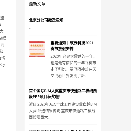
最新文章
联盟
北京分公司搬迁通知
计
...
大
总经
重要通知 | 筑云科技2021
、高
春节放假安排
绕
2020年这是大震荡的一年，
台湾
也是最有信仰的一年飞机带
术水
走了科比，曼巴精神却在天
空飞着世界发明了新...
首个国际BIM大奖重庆市快速路二横线西
段PPP项目获奖啦！
近日 2020年AEC全球工程建设业卓越BIM
大赛 评选结果揭晓 重庆市快速路二横线
西段项目大...