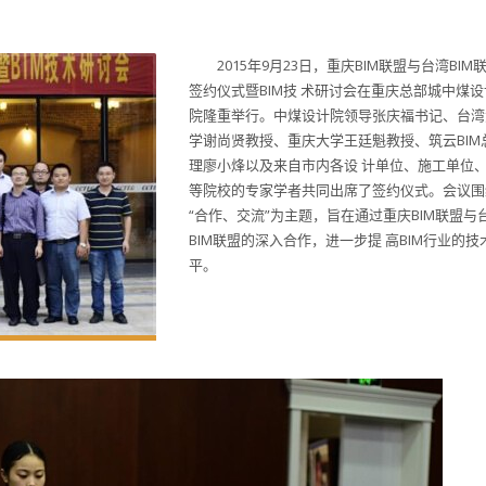
2015年9月23日，重庆BIM联盟与台湾BIM
签约仪式暨BIM技 术研讨会在重庆总部城中煤设
院隆重举行。中煤设计院领导张庆福书记、台湾
学谢尚贤教授、重庆大学王廷魁教授、筑云BIM
理廖小烽以及来自市内各设 计单位、施工单位
等院校的专家学者共同出席了签约仪式。会议围
“合作、交流”为主题，旨在通过重庆BIM联盟与
BIM联盟的深入合作，进一步提 高BIM行业的技
平。