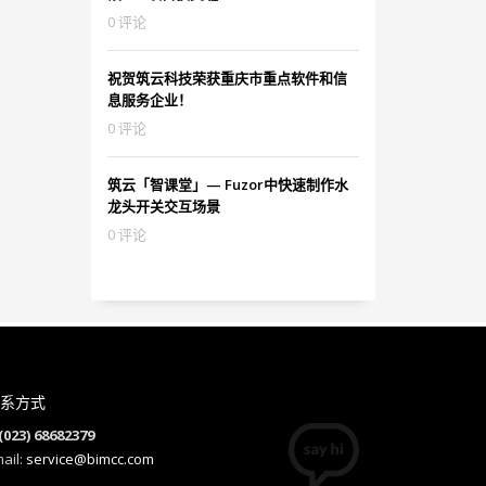
0 评论
祝贺筑云科技荣获重庆市重点软件和信
息服务企业！
0 评论
筑云「智课堂」— Fuzor中快速制作水
龙头开关交互场景
0 评论
系方式
(023) 68682379
ail:
service@bimcc.com