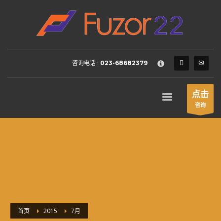
HOW TO SHOP
×
1
Login or create new account.
2
Review your order.
咨询电话 :
023-68682379
3
Payment &
FREE
shipment
If you still have problems, please let us know, by sending an
点击
email to support@website.com . Thank you!
咨询
SHOWROOM HOURS
Mon-Fri 9:00AM - 6:00AM
Sat - 9:00AM-5:00PM
Sundays by appointment only!
首页
2015
7月