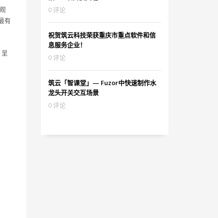
观
0 评论
最有
祝贺筑云科技荣获重庆市重点软件和信
息服务企业！
，呈
0 评论
筑云「智课堂」— Fuzor中快速制作水
龙头开关交互场景
0 评论