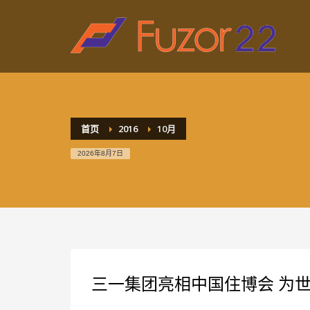
HOW TO SHOP
1
2
Login or create new account.
R
If you still have problems, please let us know, by sen
首页
2016
10月
2026年8月7日
三一集团亮相中国住博会 为