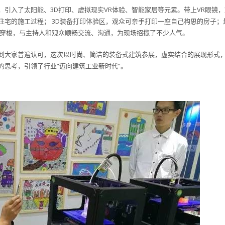
引入了太阳能、3D打印、虚拟现实VR体验、智能家居等元素。带上VR眼镜，
住宅的施工过程； 3D装备打印体验区，观众可亲手打印一座自己构思的房子；
中穿梭，与主持人和观众顺畅交流、沟通，为现场招揽了不少人气。
到大家普遍认可，这次以时尚、简洁的装备式建筑参展，虚实结合的展现形式
的思考，引领了行业“迈向建筑工业新时代”。