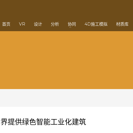
3
eview your order.
Payment &
FREE
shipmen
首页
VR
设计
分析
协同
4D施工模拟
材质库
ding an email to support@website.com . Thank you!
世界提供绿色智能工业化建筑