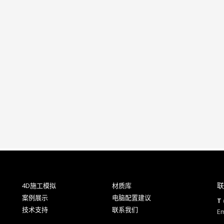
联
4D施工模拟
材质库
案例展示
电脑配置建议
T 
技术支持
联系我们
Em