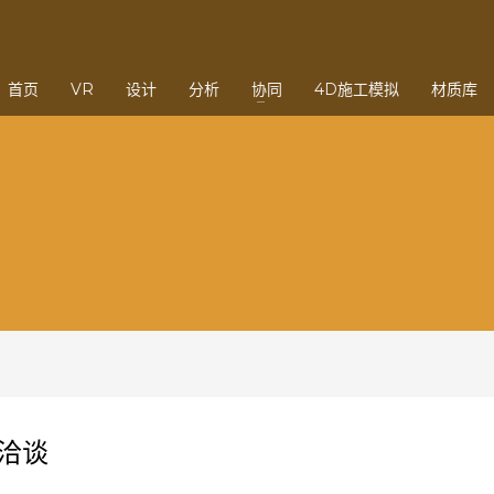
3
eview your order.
Payment &
FREE
shipmen
首页
VR
设计
分析
协同
4D施工模拟
材质库
ding an email to support@website.com . Thank you!
洽谈