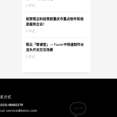
0 评论
祝贺筑云科技荣获重庆市重点软件和信
息服务企业！
0 评论
筑云「智课堂」— Fuzor中快速制作水
龙头开关交互场景
0 评论
系方式
(023) 68682379
ail:
service@bimcc.com