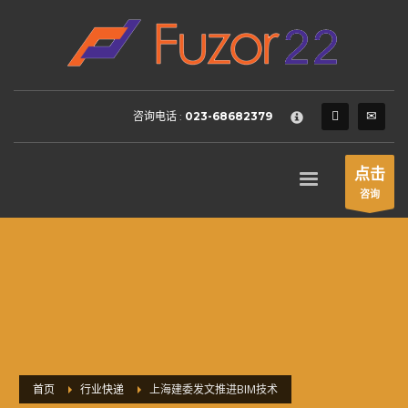
HOW TO SHOP
×
1
Login or create new account.
2
Review your order.
咨询电话 :
023-68682379
3
Payment &
FREE
shipment
If you still have problems, please let us know, by sending an
点击
email to support@website.com . Thank you!
咨询
SHOWROOM HOURS
Mon-Fri 9:00AM - 6:00AM
Sat - 9:00AM-5:00PM
Sundays by appointment only!
首页
行业快递
上海建委发文推进BIM技术