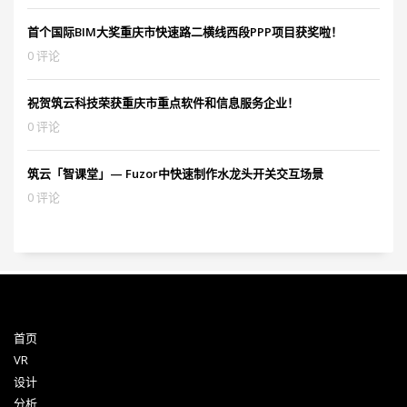
首个国际BIM大奖重庆市快速路二横线西段PPP项目获奖啦！
0 评论
祝贺筑云科技荣获重庆市重点软件和信息服务企业！
0 评论
筑云「智课堂」— Fuzor中快速制作水龙头开关交互场景
0 评论
首页
VR
设计
分析