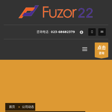
HOW TO SHOP
×
1
Login or create new account.
2
Review your order.
咨询电话 :
023-68682379
3
Payment &
FREE
shipment
If you still have problems, please let us know, by sending an
点击
email to support@website.com . Thank you!
咨询
SHOWROOM HOURS
Mon-Fri 9:00AM - 6:00AM
Sat - 9:00AM-5:00PM
Sundays by appointment only!
首页
公司动态