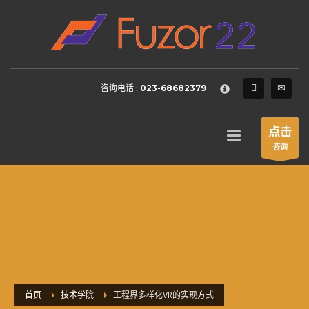
HOW TO SHOP
×
1
Login or create new account.
2
Review your order.
咨询电话 :
023-68682379
3
Payment &
FREE
shipment
If you still have problems, please let us know, by sending an
点击
email to support@website.com . Thank you!
咨询
SHOWROOM HOURS
Mon-Fri 9:00AM - 6:00AM
Sat - 9:00AM-5:00PM
Sundays by appointment only!
首页
技术学院
工程界多样化VR的实现方式