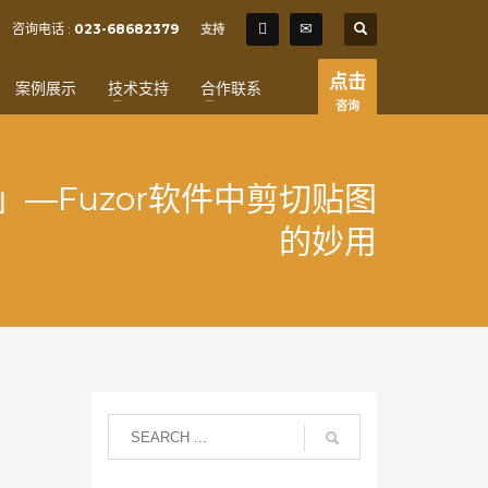
SHOWROOM HOURS
咨询电话 :
023-68682379
支持
×
Mon-Fri 9:00AM - 6:00AM
t
点击
案例展示
技术支持
合作联系
Sat - 9:00AM-5:00PM
咨询
Sundays by appointment only!
—Fuzor软件中剪切贴图
的妙用