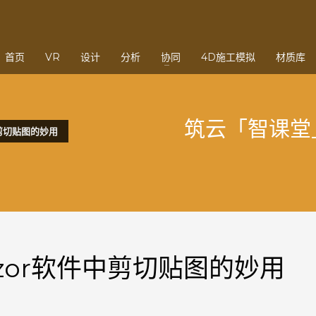
3
eview your order.
Payment &
FREE
shipmen
首页
VR
设计
分析
协同
4D施工模拟
材质库
ding an email to support@website.com . Thank you!
筑云「智课堂」
剪切贴图的妙用
zor软件中剪切贴图的妙用