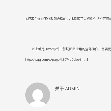
4.把黑白通道图修改到合适的UV比例即可完成构件镂空开洞
以上就是Fuzor软件中剪切贴图应用的全部操作，需
http://v.qq.com/x/page/k3074o9oke4.html
关于
ADMIN