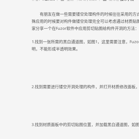
有朋友在做一些需要镂空处理构件的时候往往采用的方
殊应用的时候要对构件做镂空处理完全可以考虑通过材质贴
家分享一个在Fuzor软件中应用剪切贴图给构件开洞的方法：
1.找到一张所需的黑白通道图，如图1，这里需要注意，Fu
明，不能形成半透明效果。
2.找到需要进行镂空开洞处理的构件，并打开材质修改面板，
3.找到材质面板中的剪切贴图位置，并加载黑白通道图，如图