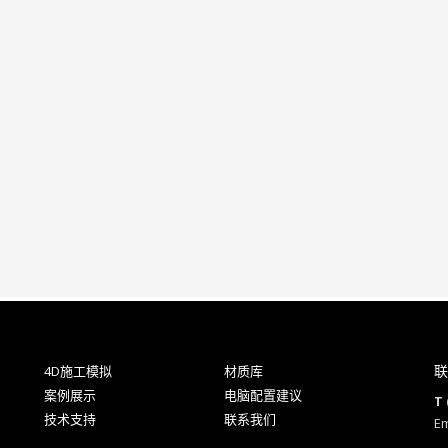
联
4D施工模拟
材质库
案例展示
电脑配置建议
T 
技术支持
联系我们
Em