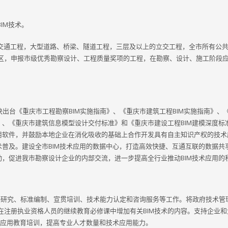
IM技术。
道交通工程，大型道路、桥梁、隧道工程，三层及以上的立交工程，全市所有公
区，申报市级优秀勘察设计、工程质量奖项的工程，在勘察、设计、施工阶段应采
出台《重庆市工程勘察BIM实施指南》、《重庆市建筑工程BIM实施指南》、
》、《重庆市建筑信息模型设计交付标准》和《重庆市建设工程BIM建模深度标
应用软件，并鼓励本地企业在消化吸收的基础上合作开发具有自主知识产权的技术
术普及。建设全市BIM技术应用的数据中心，打造高效快捷、互通互联的数据共
动，促进我市勘察设计企业的内部交流，进一步提高全行业推动BIM技术应用的
策研究、标准编制、宣贯培训、技术能力认定和咨询服务等工作。将政府技术管
在注册执业资格人员的继续教育必修课中增加有关BIM技术的内容。支持企业和
技术应用教育培训，提高专业人才数量和技术应用能力。