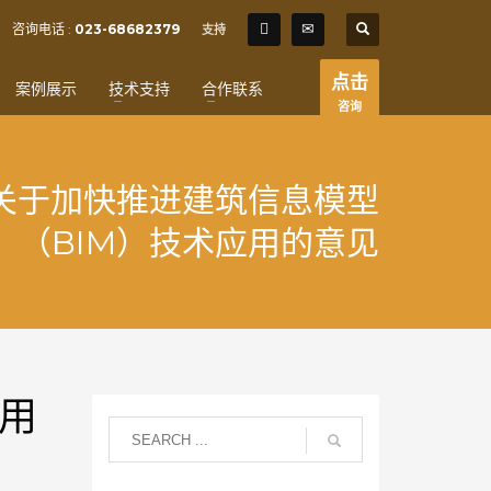
SHOWROOM HOURS
咨询电话 :
023-68682379
支持
×
Mon-Fri 9:00AM - 6:00AM
t
点击
案例展示
技术支持
合作联系
Sat - 9:00AM-5:00PM
咨询
Sundays by appointment only!
关于加快推进建筑信息模型
（BIM）技术应用的意见
用