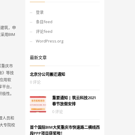
登录
条目feed
共建筑，申
评论feed
用BIM
WordPress.org
最新文章
《重庆市
准》等技
北京分公司搬迁通知
应用软
0 评论
享平台，
积极性。
重要通知 | 筑云科技2021
春节放假安排
0 评论
理人员和
大专院校
首个国际BIM大奖重庆市快速路二横线西
段PPP项目获奖啦！