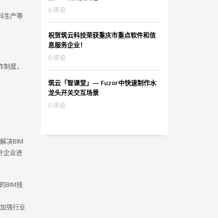
0 评论
料生产等
祝贺筑云科技荣获重庆市重点软件和信
息服务企业！
0 评论
作制度，
筑云「智课堂」— Fuzor中快速制作水
龙头开关交互场景
0 评论
决BIM
计企业进
BIM技
，加强行业