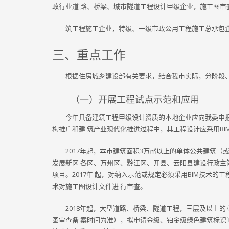
政行业道 路、桥梁、城市隧道工程设计甲级企业，施工图审
筑工程施工企业，特级、一级市政公用工程施工总承包企
三、重点工作
根据住房城乡建设部有关要求，结合我市实际，分阶段、
（一）开展工程试点示范和应用
今年具备建筑工程甲级设计资质的本地企业应向我委申报
构推广和建 筑产业现代化推进过程中，其工程设计应采用BI
2017年起，本市建筑面积3万㎡以上的单体公共建筑（
发展新区 各区、万州区、黔江区、开县、云阳县建设行政主
项目。2017年 起，对纳入示范或规定必须采用BIM技术的
术对施工图设计文件进 行审查。
2018年起，大型道路、桥梁、隧道工程，三层及以上
图审查备 案时间为准），拟申请金级、铂金级绿色建筑标