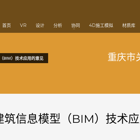
3
eview your order.
Payment &
FREE
shipmen
首页
VR
设计
分析
协同
4D施工模拟
材质库
ding an email to support@website.com . Thank you!
重庆市
（BIM）技术应用的意见
筑信息模型（BIM）技术应