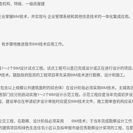
查机构，特级、一级房屋建
业掌握BIM技术，并实现与 企业管理系统和其他信息技术的一体化集成应用。
有步骤地推进我市BIM技术应用工作。
1～2个BIM设计试点工程。试点工程可以是已完成设计或正在进行设计的项目
M技术。鼓励政府投资的工程项目率先采用BIM技术进行勘察、设计和施工。
或包含以上规模公共建筑面积的综合体）在设计阶段必须采用BIM技术。主城各
管部门应分别启动实施1～2个BIM设计示范工程。示范工程应是当年完成初步
工程，建设单位在申请初步设计审批时应提交BIM技术文件，施工图审查机构应采用
的立交工程，在勘察、设计阶段必须采用 BIM技术；于当年完成勘察设计工作
识的建筑项目和绿色生态住宅小区以及拟申报市级优秀勘察设计奖项的工程，在