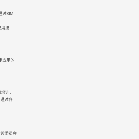
过BIM
应用技
术应用的
课培训，
。通过各
建设委员会