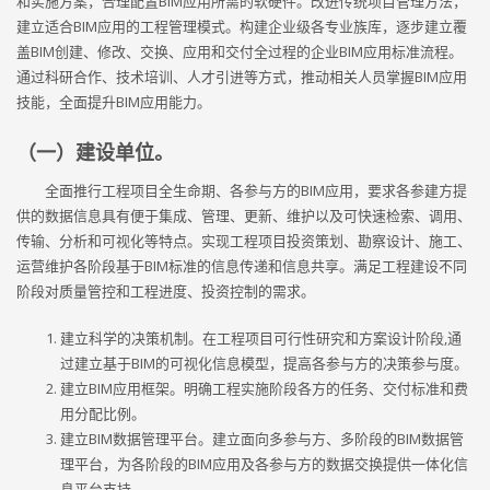
和实施方案，合理配置BIM应用所需的软硬件。改进传统项目管理方法，
建立适合BIM应用的工程管理模式。构建企业级各专业族库，逐步建立覆
盖BIM创建、修改、交换、应用和交付全过程的企业BIM应用标准流程。
通过科研合作、技术培训、人才引进等方式，推动相关人员掌握BIM应用
技能，全面提升BIM应用能力。
（一）建设单位。
全面推行工程项目全生命期、各参与方的BIM应用，要求各参建方提
供的数据信息具有便于集成、管理、更新、维护以及可快速检索、调用、
传输、分析和可视化等特点。实现工程项目投资策划、勘察设计、施工、
运营维护各阶段基于BIM标准的信息传递和信息共享。满足工程建设不同
阶段对质量管控和工程进度、投资控制的需求。
建立科学的决策机制。在工程项目可行性研究和方案设计阶段,通
过建立基于BIM的可视化信息模型，提高各参与方的决策参与度。
建立BIM应用框架。明确工程实施阶段各方的任务、交付标准和费
用分配比例。
建立BIM数据管理平台。建立面向多参与方、多阶段的BIM数据管
理平台，为各阶段的BIM应用及各参与方的数据交换提供一体化信
息平台支持。