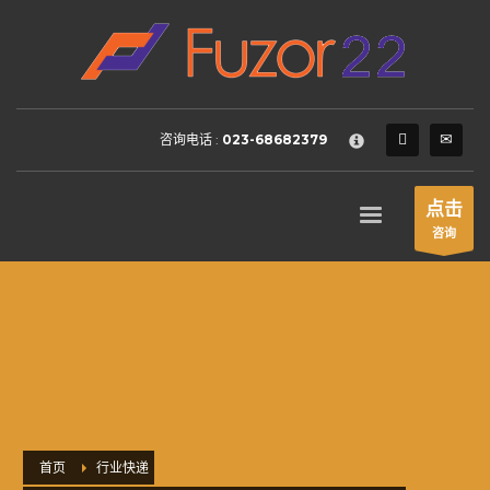
HOW TO SHOP
×
1
Login or create new account.
2
Review your order.
咨询电话 :
023-68682379
3
Payment &
FREE
shipment
If you still have problems, please let us know, by sending an
点击
email to support@website.com . Thank you!
咨询
SHOWROOM HOURS
Mon-Fri 9:00AM - 6:00AM
Sat - 9:00AM-5:00PM
Sundays by appointment only!
首页
行业快递