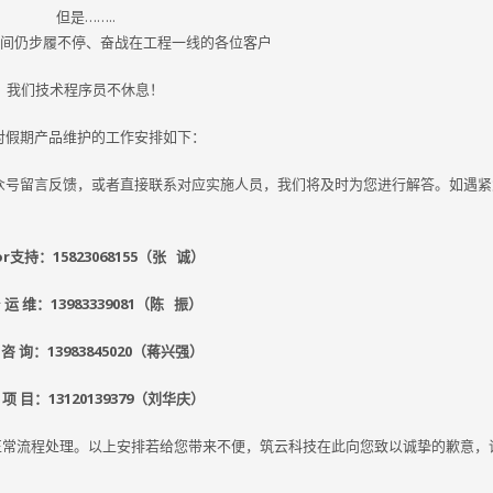
但是……..
间仍步履不停、奋战在工程一线的各位客户
我们技术程序员不休息！
对假期产品维护的工作安排如下：
众号留言反馈，或者直接联系对应实施人员，我们将及时为您进行解答。如遇紧
or支持：15823068155（张 诚）
 运 维：13983339081（陈 振）
 咨 询：13983845020（蒋兴强）
 项 目：13120139379（刘华庆）
按正常流程处理。以上安排若给您带来不便，筑云科技在此向您致以诚挚的歉意，