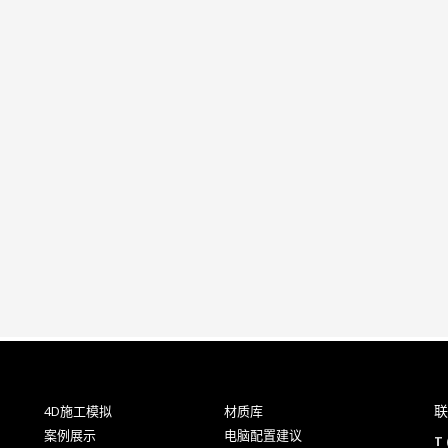
联
4D施工模拟
材质库
案例展示
电脑配置建议
T 