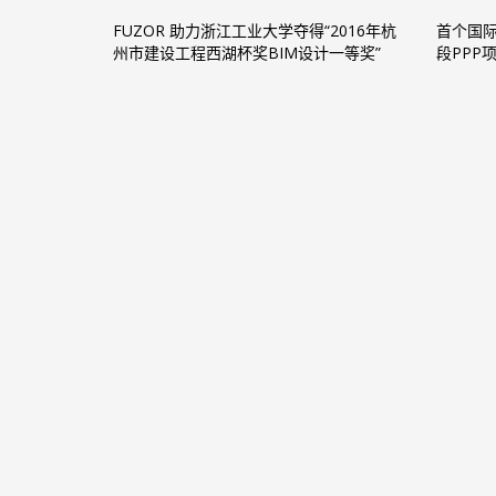
FUZOR 助力浙江工业大学夺得“2016年杭
首个国际
州市建设工程西湖杯奖BIM设计一等奖”
段PPP