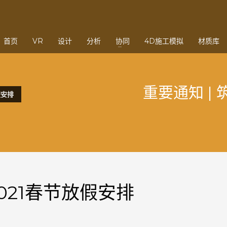
3
eview your order.
Payment &
FREE
shipmen
首页
VR
设计
分析
协同
4D施工模拟
材质库
ding an email to support@website.com . Thank you!
重要通知 |
假安排
2021春节放假安排