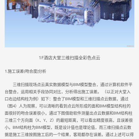
1F酒店大堂三维扫描全彩色点云
1.施工误差(吻合度)分析
三维扫描现场点云真实数据模型与BIM模型整合，通过计算机软件平
台整合，运用相关手段协同对比，分析得出施工误差。 （以正对大堂入
口右边结构柱为例）如下：整合了BIM模型和三维扫描点云数据，通过
（图4）人为观察，可以清晰的看到点云所形成的面和BIM模型结构柱的
面很好的吻合误差很小，通过下图借助软件测量出点云数据和BIM结构柱
三维三个方向面（X、Y、Z）的最短距离，可以看出精度很高，且误差很
小。BIM结构柱为BIM模型，既是设计值也是理论值，而三维扫描点云数
据是施工三维按图施工后的一个结果，客观都存在误差。通过上述可以得