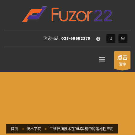
HOW TO SHOP
×
1
Login or create new account.
2
Review your order.
咨询电话 :
023-68682379
3
Payment &
FREE
shipment
If you still have problems, please let us know, by sending an
点击
email to support@website.com . Thank you!
咨询
SHOWROOM HOURS
Mon-Fri 9:00AM - 6:00AM
Sat - 9:00AM-5:00PM
Sundays by appointment only!
首页
技术学院
三维扫描技术在BIM实施中的落地性应用