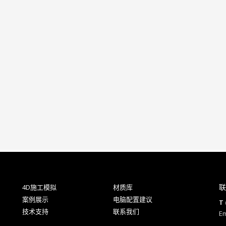
联
4D施工模拟
材质库
案例展示
电脑配置建议
T 
技术支持
联系我们
Em