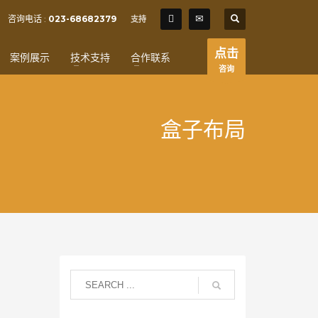
SHOWROOM HOURS
咨询电话 :
023-68682379
支持
×
Mon-Fri 9:00AM - 6:00AM
t
点击
案例展示
技术支持
合作联系
Sat - 9:00AM-5:00PM
咨询
Sundays by appointment only!
盒子布局