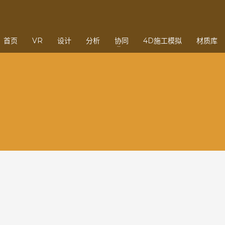
3
eview your order.
Payment &
FREE
shipmen
首页
VR
设计
分析
协同
4D施工模拟
材质库
ding an email to support@website.com . Thank you!