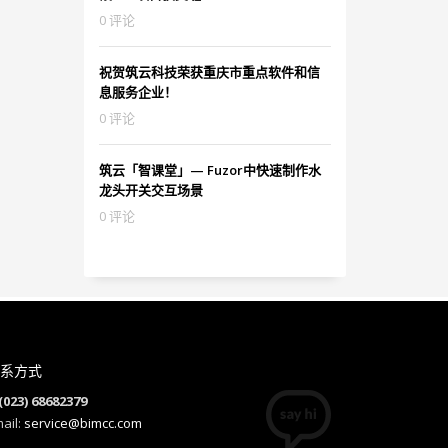
0 评论
祝贺筑云科技荣获重庆市重点软件和信
息服务企业！
0 评论
筑云「智课堂」— Fuzor中快速制作水
龙头开关交互场景
0 评论
系方式
(023) 68682379
ail:
service@bimcc.com