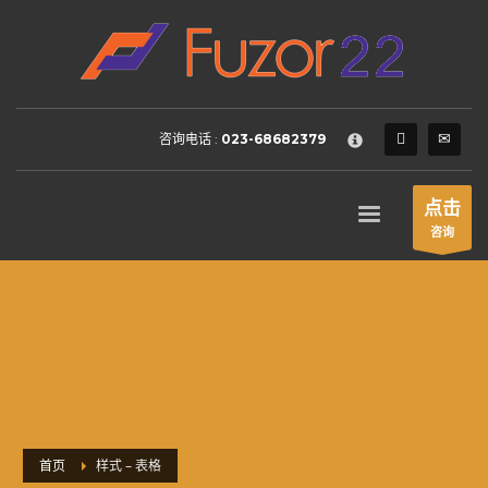
HOW TO SHOP
×
1
Login or create new account.
2
Review your order.
咨询电话 :
023-68682379
3
Payment &
FREE
shipment
If you still have problems, please let us know, by sending an
点击
email to support@website.com . Thank you!
咨询
SHOWROOM HOURS
Mon-Fri 9:00AM - 6:00AM
Sat - 9:00AM-5:00PM
Sundays by appointment only!
首页
样式 – 表格