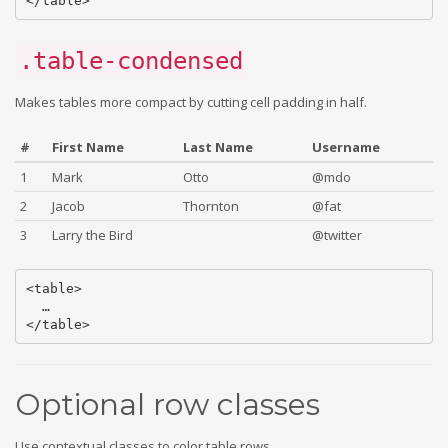
.table-condensed
Makes tables more compact by cutting cell padding in half.
#
First Name
Last Name
Username
1
Mark
Otto
@mdo
2
Jacob
Thornton
@fat
3
Larry the Bird
@twitter
<table>

  …

Optional row classes
Use contextual classes to color table rows.