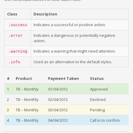
Class
Description
Indicates a successful or positive action.
.success
Indicates a dangerous or potentially negative
.error
action.
Indicates a warning that might need attention.
.warning
Used as an alternative to the default styles.
.info
#
Product
Payment Taken
Status
1
TB – Monthly
01/04/2012
Approved
2
TB – Monthly
02/04/2012
Declined
3
TB – Monthly
03/04/2012
Pending
4
TB – Monthly
04/04/2012
Call in to confirm