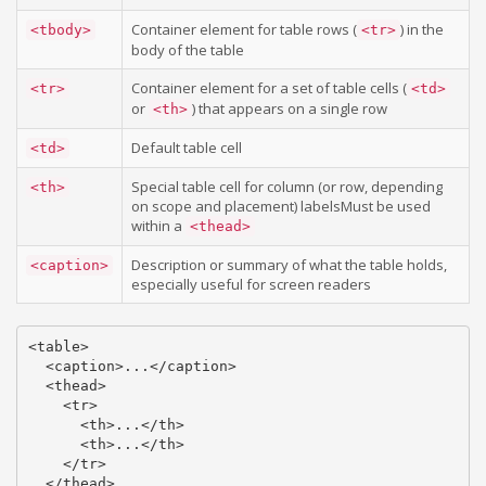
Container element for table rows (
) in the
<tbody>
<tr>
body of the table
Container element for a set of table cells (
<tr>
<td>
or
) that appears on a single row
<th>
Default table cell
<td>
Special table cell for column (or row, depending
<th>
on scope and placement) labelsMust be used
within a
<thead>
Description or summary of what the table holds,
<caption>
especially useful for screen readers
<table>

  <caption>...</caption>

  <thead>

    <tr>

      <th>...</th>

      <th>...</th>

    </tr>

  </thead>
