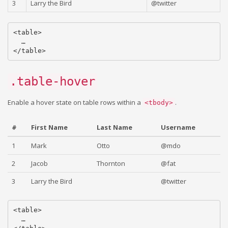
3
Larry the Bird
@twitter
<table>

  …

.table-hover
Enable a hover state on table rows within a
.
<tbody>
#
First Name
Last Name
Username
1
Mark
Otto
@mdo
2
Jacob
Thornton
@fat
3
Larry the Bird
@twitter
<table>

  …
