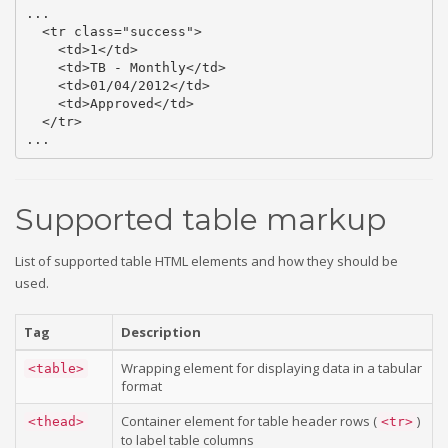
...

  <tr class="success">

    <td>1</td>

    <td>TB - Monthly</td>

    <td>01/04/2012</td>

    <td>Approved</td>

  </tr>

...
Supported table markup
List of supported table HTML elements and how they should be
used.
Tag
Description
Wrapping element for displaying data in a tabular
<table>
format
Container element for table header rows (
)
<thead>
<tr>
to label table columns