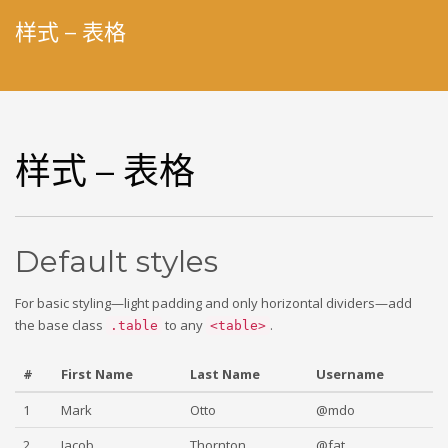
样式 – 表格
样式 – 表格
Default styles
For basic styling—light padding and only horizontal dividers—add
the base class
to any
.
.table
<table>
#
First Name
Last Name
Username
1
Mark
Otto
@mdo
2
Jacob
Thornton
@fat