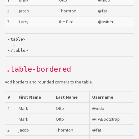
1
Mark
Otto
@mdo
2
Jacob
Thornton
@fat
3
Larry
the Bird
@twitter
<table>

  …

.table-bordered
Add borders and rounded corners to the table.
#
First Name
Last Name
Username
1
Mark
Otto
@mdo
Mark
Otto
@TwBootstrap
2
Jacob
Thornton
@fat