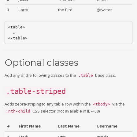
3
Larry
the Bird
@twitter
<table>

  …

Optional classes
Add any of the following classes to the
base class.
.table
.table-striped
Adds zebra-striping to any table row within the
via the
<tbody>
CSS selector (not available in IE7-IE8).
:nth-child
#
First Name
Last Name
Username