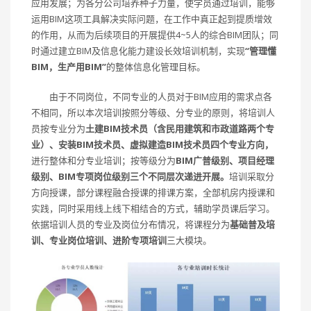
应用发展；为各分公司培养种子力量，使学员通过培训，能够
运用BIM这项工具解决实际问题，在工作中真正起到提质增效
的作用，从而为后续项目的开展提供4~5人的综合BIM团队；同
时通过建立BIM及信息化能力建设长效培训机制，实现
“管理懂
BIM，生产用BIM”
的整体信息化管理目标。
由于不同岗位，不同专业的人员对于BIM应用的需求点各
不相同，所以本次培训按照分等级、分专业的原则，将培训人
员按专业分为
土建BIM技术员（含民用建筑和市政道路两个专
业）、安装BIM技术员、虚拟建造BIM技术员四个专业方向，
进行整体和分专业培训；按等级分为
BIM广普级别、项目经理
级别、BIM专项岗位级别三个不同层次递进开展。
培训采取分
方向授课，部分课程融合授课的排课方案，全部机房内授课和
实践，同时采用线上线下相结合的方式，辅助学员课后学习。
依据培训人员的专业及岗位分布情况，将课程分为
基础普及培
训、专业岗位培训、进阶专项培训
三大模块。