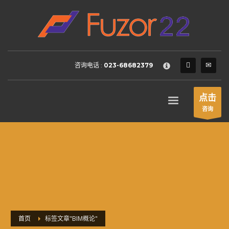
HOW TO SHOP
×
1
Login or create new account.
2
Review your order.
咨询电话 :
023-68682379
3
Payment &
FREE
shipment
If you still have problems, please let us know, by sending an
点击
email to support@website.com . Thank you!
咨询
SHOWROOM HOURS
Mon-Fri 9:00AM - 6:00AM
Sat - 9:00AM-5:00PM
Sundays by appointment only!
首页
标签文章"BIM概论"