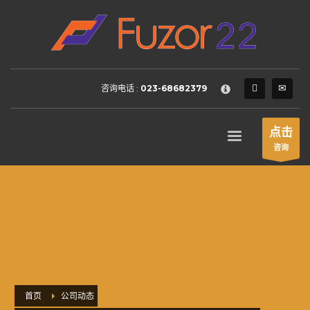
HOW TO SHOP
×
1
Login or create new account.
2
Review your order.
咨询电话 :
023-68682379
3
Payment &
FREE
shipment
If you still have problems, please let us know, by sending an
点击
email to support@website.com . Thank you!
咨询
SHOWROOM HOURS
Mon-Fri 9:00AM - 6:00AM
Sat - 9:00AM-5:00PM
Sundays by appointment only!
首页
公司动态