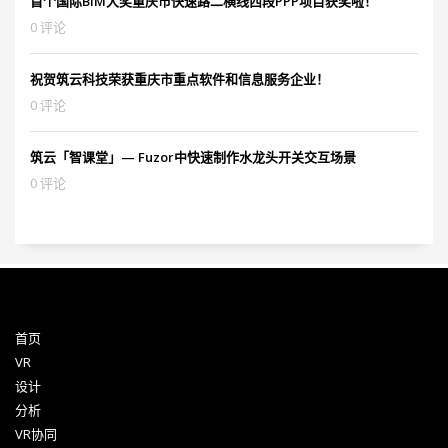
首个国际BIM大奖重庆市快速路二横线西段PPP项目获奖啦！
0 评论
祝贺筑云科技荣获重庆市重点软件和信息服务企业！
0 评论
筑云「智课堂」— Fuzor中快速制作水龙头开关交互场景
0 评论
首页
VR
设计
分析
VR协同