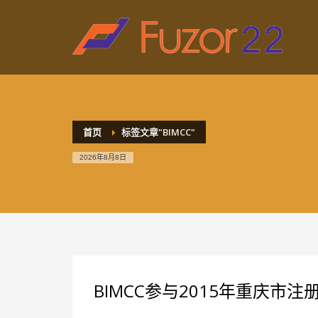
HOW TO SHOP
1
2
Login or create new account.
R
If you still have problems, please let us know, by sen
首页
标签文章"BIMCC"
2026年8月8日
BIMCC参与2015年重庆市