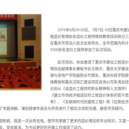
2015年6月29-30日，7月7日-10日重庆市
程造价管理协会造价工程师继续教育培训班分三
在重庆市劳动人民文化宫举办，全市范围内共计
3300余名造价工程师参加了此次培训。
此次培训，协会邀请了重庆市建设工程造价
理协会副理事长兼秘书长王继才、重庆大学建设
理与房地产学院副院长竹隰生、重庆科技学院廖
烽教授和重庆汉知汇建设项目咨询公司朱涛总经
分别从《谈造价工程师的职业精神和人文情怀》
《建立市场经济相适应的工程造价体系的若干思
考》、《互联网时代的建筑工程》和《在新经济
了专题讲解。课后授课专家还与学员进行了相互交流和沟通，解答学员疑问。
题新颖，既是一次业务充电，使学员掌握了更多的造价理论和专业知识，又是
会，受益匪浅，为今后更好的开展工作增添了动力。