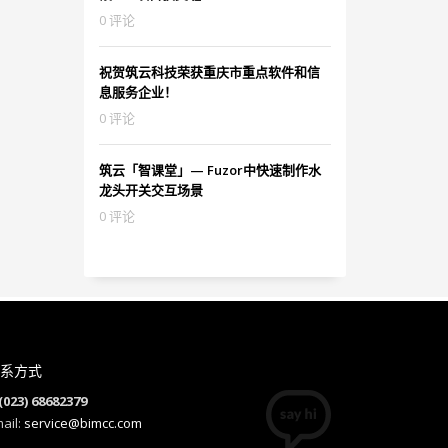
0 评论
祝贺筑云科技荣获重庆市重点软件和信
息服务企业！
0 评论
筑云「智课堂」— Fuzor中快速制作水
龙头开关交互场景
0 评论
系方式
(023) 68682379
ail:
service@bimcc.com