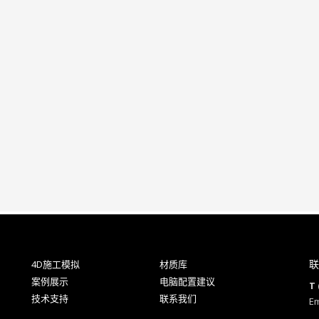
联
4D施工模拟
材质库
案例展示
电脑配置建议
T 
技术支持
联系我们
Em