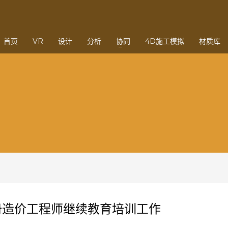
3
eview your order.
Payment &
FREE
shipmen
首页
VR
设计
分析
协同
4D施工模拟
材质库
ding an email to support@website.com . Thank you!
注册造价工程师继续教育培训工作