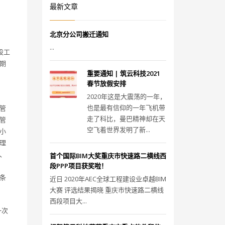
最新文章
北京分公司搬迁通知
...
建设工
期
重要通知 | 筑云科技2021
春节放假安排
2020年这是大震荡的一年，
也是最有信仰的一年飞机带
管
走了科比，曼巴精神却在天
管
空飞着世界发明了新...
小
理
、
首个国际BIM大奖重庆市快速路二横线西
段PPP项目获奖啦！
条
近日 2020年AEC全球工程建设业卓越BIM
大赛 评选结果揭晓 重庆市快速路二横线
西段项目大...
一次