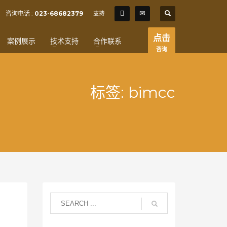
SHOWROOM HOURS
咨询电话 :
023-68682379
支持
×
Mon-Fri 9:00AM - 6:00AM
t
点击
案例展示
技术支持
合作联系
Sat - 9:00AM-5:00PM
咨询
Sundays by appointment only!
标签: bimcc