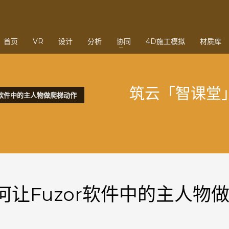
3
eview your order.
Payment &
FREE
shipmen
首页
VR
设计
分析
协同
4D施工模拟
材质库
ding an email to support@website.com . Thank you!
筑云「智课堂」
R软件中的主人物做爬梯动作
何让Fuzor软件中的主人物