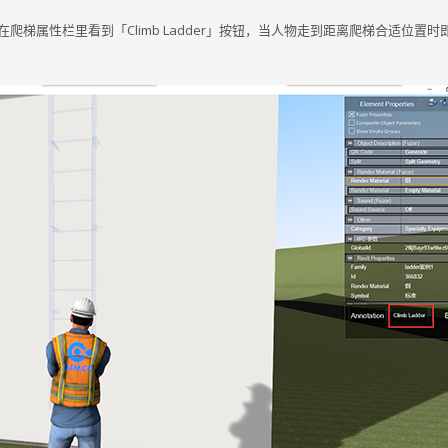
在爬梯属性栏里看到「Climb Ladder」按钮，当人物走到距离爬梯合适位置时