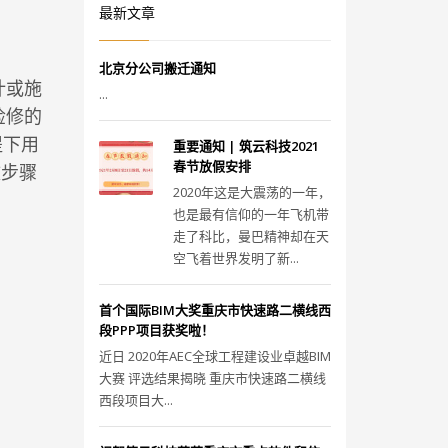
最新文章
北京分公司搬迁通知
计或施
...
检修的
提下用
重要通知 | 筑云科技2021
春节放假安排
致步骤
2020年这是大震荡的一年，
也是最有信仰的一年飞机带
。
走了科比，曼巴精神却在天
空飞着世界发明了新...
首个国际BIM大奖重庆市快速路二横线西
段PPP项目获奖啦！
近日 2020年AEC全球工程建设业卓越BIM
大赛 评选结果揭晓 重庆市快速路二横线
西段项目大...