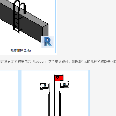
这里注意只要名称里包含「ladder」这个单词即可，如图2所示的几种名称都是可