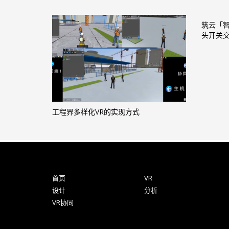
筑云「智
头开关
工程界多样化VR的实现方式
首页
VR
设计
分析
VR协同