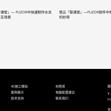
课堂」— FUZOR中快速制作水龙
筑云「智课堂」—FUZOR软件中
交互场景
的妙用
联
4D施工模拟
材质库
案例展示
电脑配置建议
T 
技术支持
联系我们
Em
重