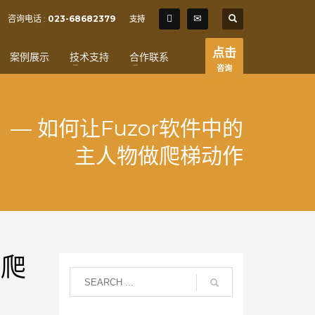
SHOWROOM HOURS
咨询电话 :
023-68682379
支持
×
Mon-Fri 9:00AM - 6:00AM
t
点击
案例展示
技术支持
合作联系
Sat - 9:00AM-5:00PM
咨询
Sundays by appointment only!
— 如何让Fuzor软件中的
主人物做爬梯动作
做爬