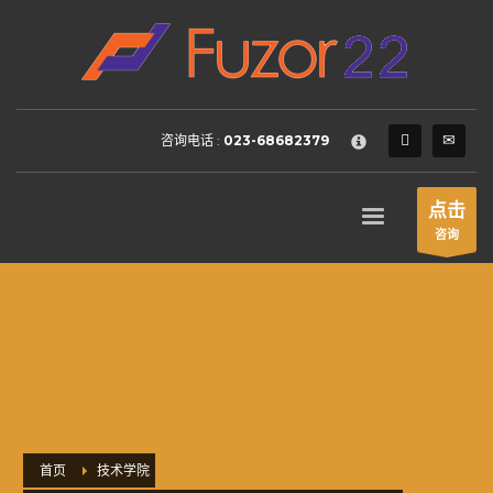
HOW TO SHOP
×
1
Login or create new account.
2
Review your order.
咨询电话 :
023-68682379
3
Payment &
FREE
shipment
If you still have problems, please let us know, by sending an
点击
email to support@website.com . Thank you!
咨询
SHOWROOM HOURS
Mon-Fri 9:00AM - 6:00AM
Sat - 9:00AM-5:00PM
Sundays by appointment only!
首页
技术学院